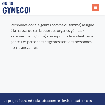
Aller
au
Menu
contenu
Personnes dont le genre (homme ou femme) assigné
à la naissance sur la base des organes génitaux
externes (pénis/vulve) correspond à leur identité de
genre. Les personnes cisgenres sont des personnes
non-transgenres.
Le projet étant né de la lutte contre l’invisibilisation des